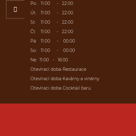
Po:
11
:00
22:00
Út:
11
:00
22:00
St:
11
:00
22:00
Čt:
11
:00
22:00
Pá:
11
:00
00
:00
So:
11
:00
00
:00
Ne:
11:00
16:00
Otevírací doba Restaurace
Otevírací doba Kavárny a vinárny
Otevíraci doba Cocktail baru