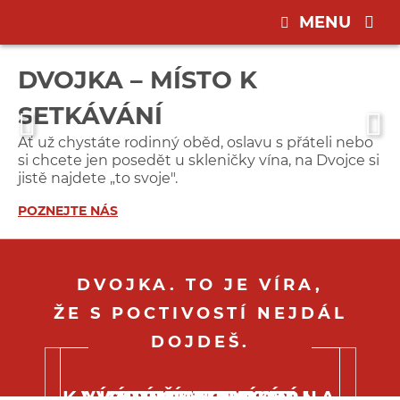
MENU
DVOJKA – MÍSTO K
SETKÁVÁNÍ
Ať už chystáte rodinný oběd, oslavu s přáteli nebo
si chcete jen posedět u skleničky vína, na Dvojce si
jistě najdete „to svoje".
POZNEJTE NÁS
DVOJKA. TO JE VÍRA,
ŽE S POCTIVOSTÍ NEJDÁL
DOJDEŠ.
KAVÁRNA A VINÁRNA
VÍCEÚČELOVÝ SÁL
COCKTAIL BAR
LETNÍ TERASA
RESTAURACE
SVATBY