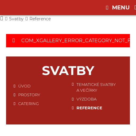
MENU
Svatby
Reference
COM_XGALLERY_ERROR_CATEGORY_NOT_F
SVATBY
TEMATICKÉ SVATBY
ÚVOD
A VEČÍRKY
PROSTORY
VÝZDOBA
CATERING
REFERENCE