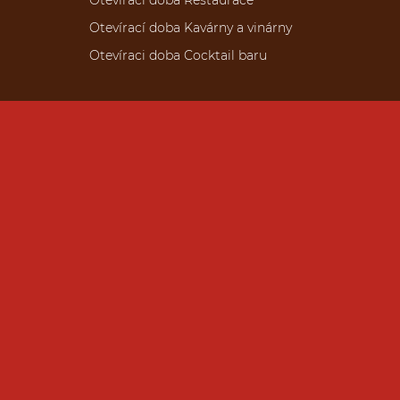
Otevírací doba Restaurace
Otevírací doba Kavárny a vinárny
Otevíraci doba Cocktail baru